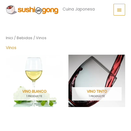
Vés
Men
al
Cuina Japonesa
princ
contingut
Inici
/
Bebidas
/ Vinos
Vinos
VINO BLANCO
VINO TINTO
1 PRODUCTE
1 PRODUCTE