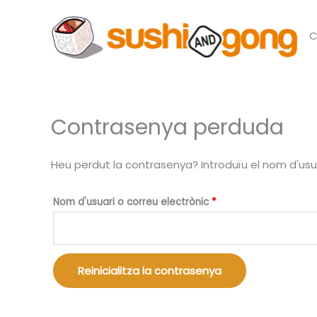
Vés
al
C
contingut
Contrasenya perduda
Obligatori
Heu perdut la contrasenya? Introduïu el nom d'usu
Nom d'usuari o correu electrònic
*
Reinicialitza la contrasenya