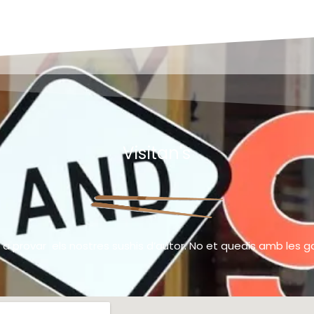
Visitan's
 a provar els nostres sushis d’autor. No et quedis amb les 