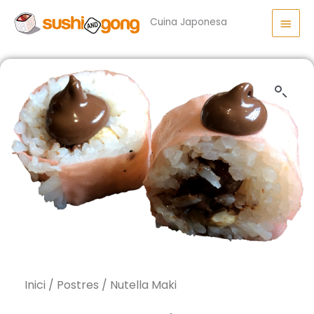
Vés
Men
al
Cuina Japonesa
princ
contingut
Inici
/
Postres
/ Nutella Maki