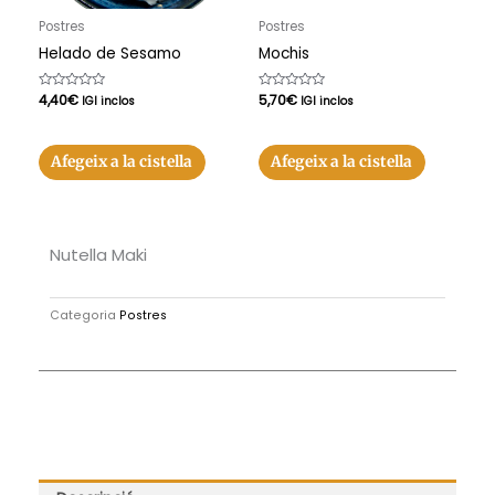
Postres
Postres
Helado de Sesamo
Mochis
Puntuat
4,40
€
Puntuat
5,70
€
IGI inclos
IGI inclos
amb
amb
0
0
de
de
5
5
Afegeix a la cistella
Afegeix a la cistella
Nutella Maki
Categoria
Postres