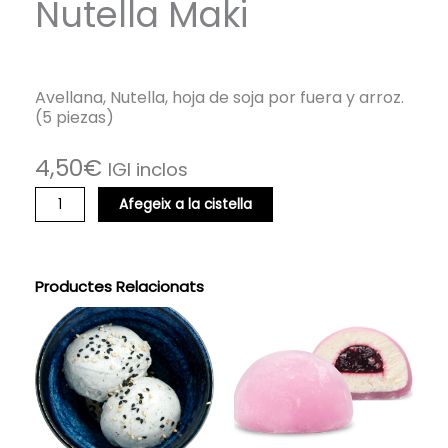
Nutella Maki
Avellana, Nutella, hoja de soja por fuera y arroz.
(5 piezas)
4,50
€
IGI inclos
quantitat
Afegeix a la cistella
de
Nutella
Maki
Productes Relacionats