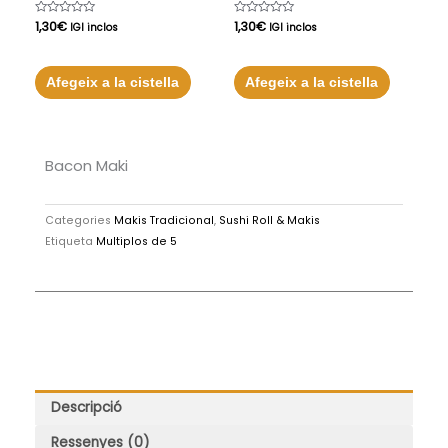
Puntuat
1,30
€
Puntuat
1,30
€
IGI inclos
IGI inclos
amb
amb
0
0
de
de
5
5
Afegeix a la cistella
Afegeix a la cistella
Bacon Maki
Categories
Makis Tradicional
,
Sushi Roll & Makis
Etiqueta
Multiplos de 5
Descripció
Ressenyes (0)