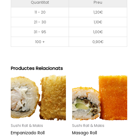
Quantitat
Preu
11 - 20
1,20
€
21 - 30
1,10
€
31 - 95
1,00
€
100 +
0,90
€
Productes Relacionats
Sushi Roll & Makis
Sushi Roll & Makis
Empanizado Roll
Masago Roll