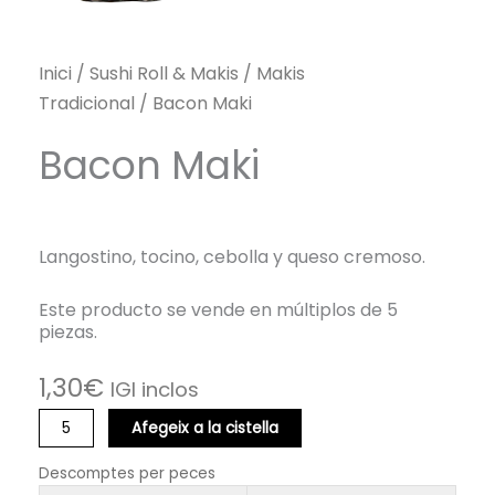
Inici
/
Sushi Roll & Makis
/
Makis
Tradicional
/ Bacon Maki
Bacon Maki
Langostino, tocino, cebolla y queso cremoso.
Este producto se vende en múltiplos de 5
piezas.
1,30
€
IGI inclos
quantitat
Afegeix a la cistella
de
Bacon
Descomptes per peces
Maki