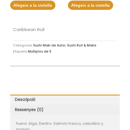
5
5
Afegeix a la cistella
Afegeix a la cistella
Caribbean Roll
Categories
Sushi Maki de Autor
,
Sushi Roll & Makis
Etiqueta
Multiplos de 5
Descripció
Ressenyes (0)
Fuera: Alga. Dentro: Salmón fresco, cebollino y
mango.