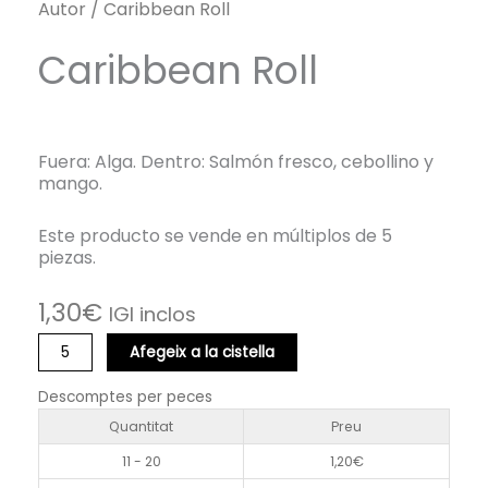
Autor
/ Caribbean Roll
Caribbean Roll
Fuera: Alga. Dentro: Salmón fresco, cebollino y
mango.
Este producto se vende en múltiplos de 5
piezas.
1,30
€
IGI inclos
quantitat
Afegeix a la cistella
de
Caribbean
Descomptes per peces
Roll
Quantitat
Preu
11 - 20
1,20
€