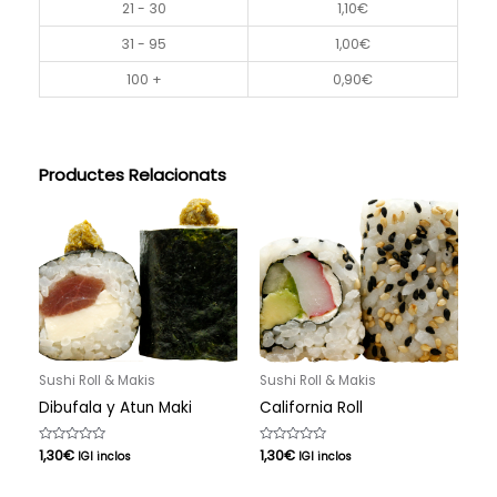
21 - 30
1,10
€
31 - 95
1,00
€
100 +
0,90
€
Productes Relacionats
Sushi Roll & Makis
Sushi Roll & Makis
Dibufala y Atun Maki
California Roll
Puntuat
1,30
€
Puntuat
1,30
€
IGI inclos
IGI inclos
amb
amb
0
0
de
de