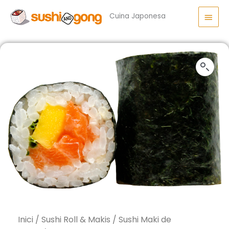
Vés
Men
al
Cuina Japonesa
princ
contingut
Inici
/
Sushi Roll & Makis
/
Sushi Maki de