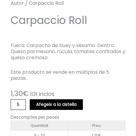
Autor
/ Carpaccio Roll
Carpaccio Roll
Fuera: Carpacho de buey y sésamo. Dentro:
Queso parmesano, rúcula, tomates confitados y
queso cremoso.
Este producto se vende en múltiplos de 5
piezas.
1,30
€
IGI inclos
quantitat
Afegeix a la cistella
de
Carpaccio
Descomptes per peces
Roll
Quantitat
Preu
11 - 20
1,20
€