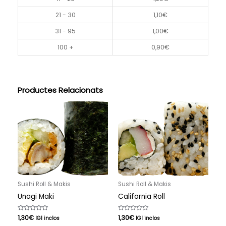
21 - 30
1,10
€
31 - 95
1,00
€
100 +
0,90
€
Productes Relacionats
Sushi Roll & Makis
Sushi Roll & Makis
Unagi Maki
California Roll
Puntuat
1,30
€
Puntuat
1,30
€
IGI inclos
IGI inclos
amb
amb