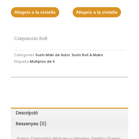
0
0
de
de
5
5
Afegeix a la cistella
Afegeix a la cistella
Carpaccio Roll
Categories
Sushi Maki de Autor
,
Sushi Roll & Makis
Etiqueta
Multiplos de 5
Descripció
Ressenyes (0)
Fuera: Carpacho de buey y sésamo. Dentro: Queso