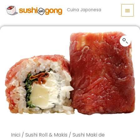
Vés
Men
al
Cuina Japonesa
princ
contingut
Inici
/
Sushi Roll & Makis
/
Sushi Maki de