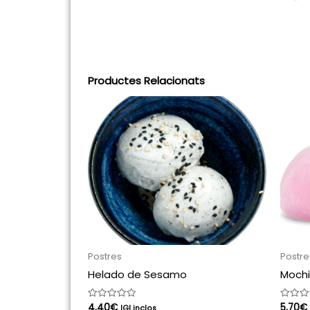
Productes Relacionats
Postres
Postre
Helado de Sesamo
Mochi
4,40
€
5,70
€
Puntuat
Puntuat
IGI inclos