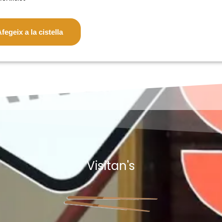
fegeix a la cistella
Visitan's