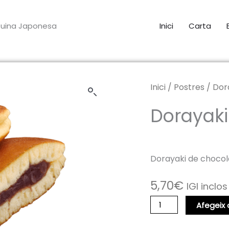
uina Japonesa
Inici
Carta
Inici
/
Postres
/ Dor
Dorayaki
Dorayaki de chocola
5,70
€
IGI inclos
quantitat
Afegeix a
de
Dorayaki