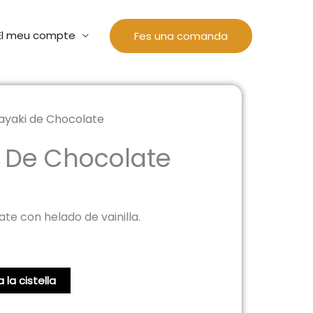
El meu compte
Fes una comanda
ayaki de Chocolate
 De Chocolate
te con helado de vainilla.
 la cistella