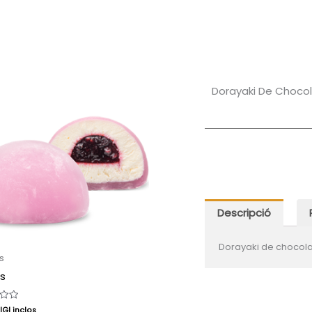
de
Chocolate
Dorayaki De Choco
Descripció
Dorayaki de chocolat
s
s
IGI inclos