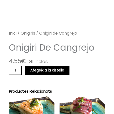
Inici
/
Onigiris
/ Onigiri de Cangrejo
Onigiri De Cangrejo
4,55
€
IGI inclos
quantitat
Afegeix a la cistella
de
Onigiri
de
Cangrejo
Productes Relacionats