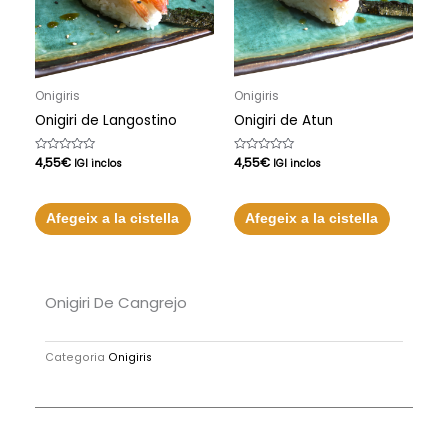
Onigiris
Onigiris
Onigiri de Langostino
Onigiri de Atun
Puntuat
4,55
€
Puntuat
4,55
€
IGI inclos
IGI inclos
amb
amb
0
0
de
de
5
5
Afegeix a la cistella
Afegeix a la cistella
Onigiri De Cangrejo
Categoria
Onigiris