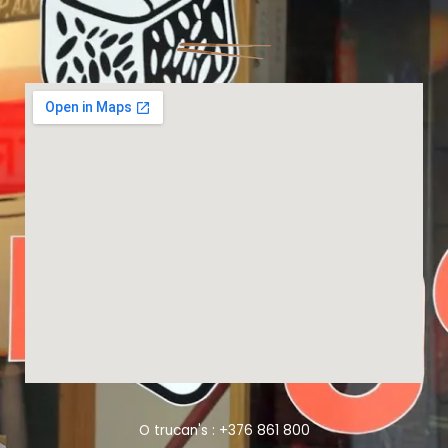
O trucan's : +376 861 800