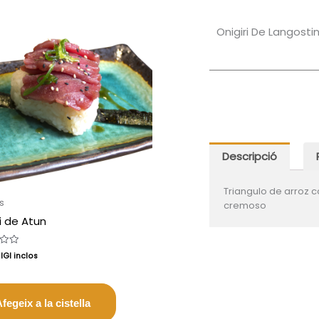
Onigiri De Langosti
Descripció
Triangulo de arroz 
s
cremoso
i de Atun
IGI inclos
fegeix a la cistella