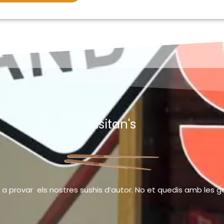
Visitan's
 a provar els nostres sushis d’autor. No et quedis amb les 