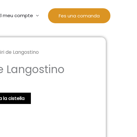
El meu compte
Fes una comanda
iri de Langostino
De Langostino
 la cistella