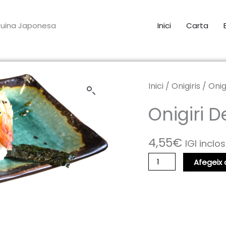
uina Japonesa
Inici
Carta
Inici
/
Onigiris
/ Onig
Onigiri 
4,55
€
IGI inclos
quantitat
Afegeix a
de
Onigiri
de
Langostino